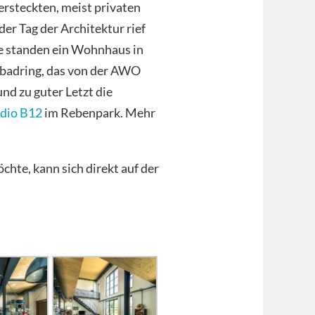
ersteckten, meist privaten
er Tag der Architektur rief
e standen ein Wohnhaus in
badring, das von der AWO
d zu guter Letzt die
dio B12
im Rebenpark. Mehr
hte, kann sich direkt auf der