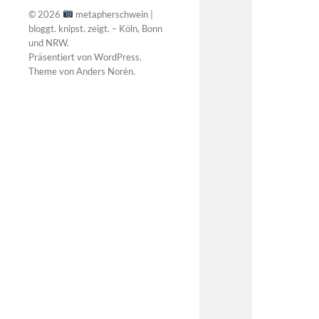
© 2026
metapherschwein |
bloggt. knipst. zeigt. – Köln, Bonn
und NRW
.
Präsentiert von
WordPress
.
Theme von
Anders Norén
.