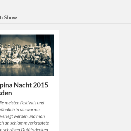
t:
Show
pina Nacht 2015
sden
e meisten Festivals und
wöhnlich in die warme
 verlegt werden und man
ich an schlammverkrustete
in schrägen Outfits denken