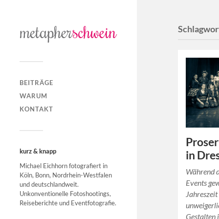
Schlagwor
BEITRÄGE
WARUM
KONTAKT
Proser
kurz & knapp
in Dre
Michael Eichhorn fotografiert in
Während di
Köln, Bonn, Nordrhein-Westfalen
Events ge
und deutschlandweit.
Jahreszeit
Unkonventionelle Fotoshootings,
Reiseberichte und Eventfotografie.
unweigerl
Gestalten 