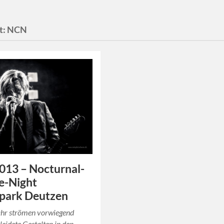
t:
NCN
013 – Nocturnal-
e-Night
rpark Deutzen
ahr strömen vorwiegend
leidete Gestalten in den