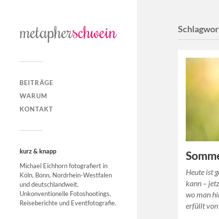
Schlagwor
BEITRÄGE
WARUM
KONTAKT
kurz & knapp
Somme
Michael Eichhorn fotografiert in
Heute ist 
Köln, Bonn, Nordrhein-Westfalen
kann – jet
und deutschlandweit.
Unkonventionelle Fotoshootings,
wo man hin
Reiseberichte und Eventfotografie.
erfüllt vo