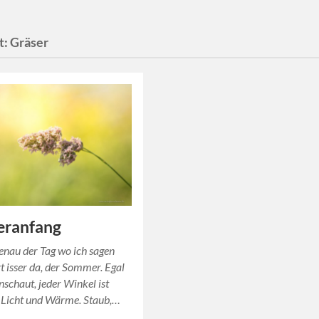
t:
Gräser
ranfang
genau der Tag wo ich sagen
zt isser da, der Sommer. Egal
schaut, jeder Winkel ist
n Licht und Wärme. Staub,…